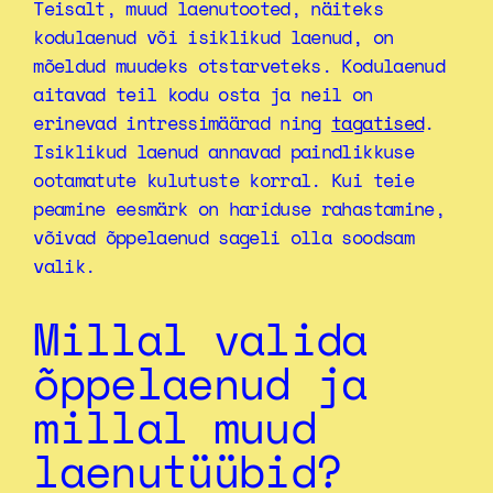
Teisalt, muud laenutooted, näiteks
kodulaenud või isiklikud laenud, on
mõeldud muudeks otstarveteks. Kodulaenud
aitavad teil kodu osta ja neil on
erinevad intressimäärad ning
tagatised
.
Isiklikud laenud annavad paindlikkuse
ootamatute kulutuste korral. Kui teie
peamine eesmärk on hariduse rahastamine,
võivad õppelaenud sageli olla soodsam
valik.
Millal valida
õppelaenud ja
millal muud
laenutüübid?