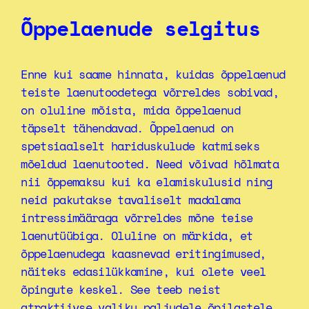
Õppelaenude selgitus
Enne kui saame hinnata, kuidas õppelaenud
teiste laenutoodetega võrreldes sobivad,
on oluline mõista, mida õppelaenud
täpselt tähendavad. Õppelaenud on
spetsiaalselt hariduskulude katmiseks
mõeldud laenutooted. Need võivad hõlmata
nii õppemaksu kui ka elamiskulusid ning
neid pakutakse tavaliselt madalama
intressimääraga võrreldes mõne teise
laenutüübiga. Oluline on märkida, et
õppelaenudega kaasnevad eritingimused,
näiteks edasilükkamine, kui olete veel
õpingute keskel. See teeb neist
atraktiivse valiku paljudele õpilastele,