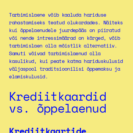
Tarbimislaene võib kaaluda hariduse
rahastamiseks teatud olukordades. Näiteks
kui õppelaenudele juurdepääs on piiratud
või nende intressimäärad on kõrged, võib
tarbimislaen olla mõistlik alternatiiv.
Samuti võivad tarbimislaenud olla
kasulikud, kui peate katma hariduskulusid
väljaspool traditsioonilisi õppemaksu ja
elamiskulusid.
Krediitkaardid
vs. õppelaenud
Krediitkaartide