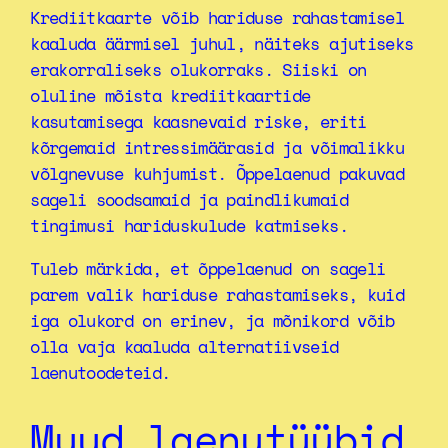
Krediitkaarte võib hariduse rahastamisel
kaaluda äärmisel juhul, näiteks ajutiseks
erakorraliseks olukorraks. Siiski on
oluline mõista krediitkaartide
kasutamisega kaasnevaid riske, eriti
kõrgemaid intressimäärasid ja võimalikku
võlgnevuse kuhjumist. Õppelaenud pakuvad
sageli soodsamaid ja paindlikumaid
tingimusi hariduskulude katmiseks.
Tuleb märkida, et õppelaenud on sageli
parem valik hariduse rahastamiseks, kuid
iga olukord on erinev, ja mõnikord võib
olla vaja kaaluda alternatiivseid
laenutoodeteid.
Muud laenutüübid