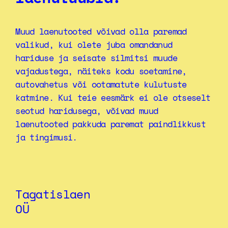
Muud laenutooted võivad olla paremad
valikud, kui olete juba omandanud
hariduse ja seisate silmitsi muude
vajadustega, näiteks kodu soetamine,
autovahetus või ootamatute kulutuste
katmine. Kui teie eesmärk ei ole otseselt
seotud haridusega, võivad muud
laenutooted pakkuda paremat paindlikkust
ja tingimusi.
Tagatislaen
OÜ