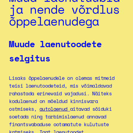
ja nende võrdlus
õppelaenudega
Muude laenutoodete
selgitus
Lisaks õppelaenudele on olemas mitmeid
teisi laenutoodeteid, mis võimaldavad
rahastada erinevaid vajadusi. Näiteks
kodulaenud on mõeldud kinnisvara
ostmiseks,
autolaenud
aitavad sõiduki
soetada ning tarbimislaenud annavad
finantsvabaduse ootamatute kulutuste
katmiseks. Igat laenutoodet