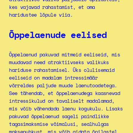
kes vajavad rahastamist, et oma
haridustee lõpule viia.
Õppelaenude eelised
Õppelaenud pakuvad mitmeid eeliseid, mis
muudavad need atraktiivseks valikuks
hariduse rahastamisel. Üks olulisemaid
eeliseid on madalam intressimäär
võrreldes paljude muude laenutoodetega.
See tähendab, et õppelaenudega kaasnevad
intressikulud on tavaliselt madalamad,
mis võib vähendada laenu kogukulu. Lisaks
pakuvad õppelaenud sageli paindlikke
tagasimaksmise võimalusi, sealhulgas
maksepuhkust, mis võib aidata õpilastel