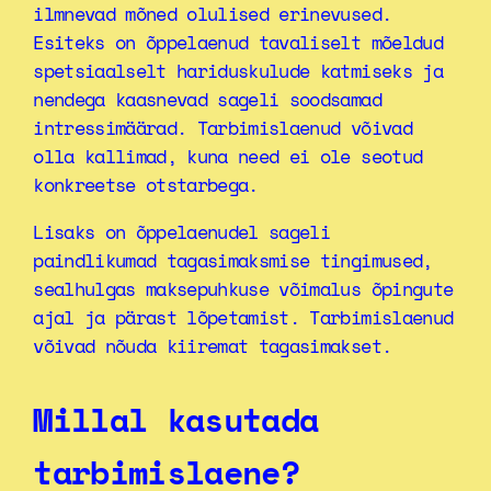
ilmnevad mõned olulised erinevused.
Esiteks on õppelaenud tavaliselt mõeldud
spetsiaalselt hariduskulude katmiseks ja
nendega kaasnevad sageli soodsamad
intressimäärad. Tarbimislaenud võivad
olla kallimad, kuna need ei ole seotud
konkreetse otstarbega.
Lisaks on õppelaenudel sageli
paindlikumad tagasimaksmise tingimused,
sealhulgas maksepuhkuse võimalus õpingute
ajal ja pärast lõpetamist. Tarbimislaenud
võivad nõuda kiiremat tagasimakset.
Millal kasutada
tarbimislaene?