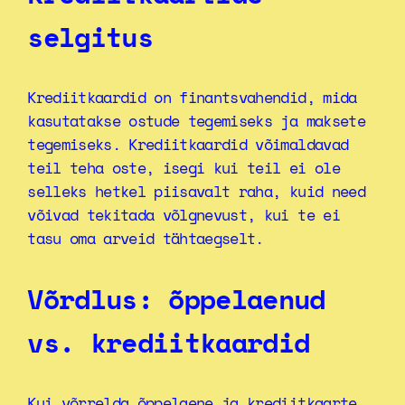
selgitus
Krediitkaardid on finantsvahendid, mida
kasutatakse ostude tegemiseks ja maksete
tegemiseks. Krediitkaardid võimaldavad
teil teha oste, isegi kui teil ei ole
selleks hetkel piisavalt raha, kuid need
võivad tekitada võlgnevust, kui te ei
tasu oma arveid tähtaegselt.
Võrdlus: õppelaenud
vs. krediitkaardid
Kui võrrelda õppelaene ja krediitkaarte