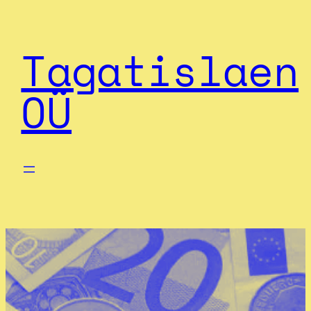
Tagatislaen
OÜ